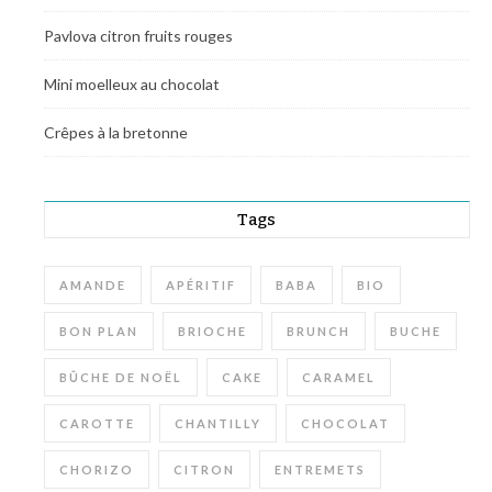
Pavlova citron fruits rouges
Mini moelleux au chocolat
Crêpes à la bretonne
Tags
AMANDE
APÉRITIF
BABA
BIO
BON PLAN
BRIOCHE
BRUNCH
BUCHE
BÛCHE DE NOËL
CAKE
CARAMEL
CAROTTE
CHANTILLY
CHOCOLAT
CHORIZO
CITRON
ENTREMETS