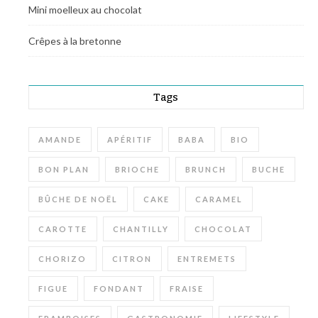
Mini moelleux au chocolat
Crêpes à la bretonne
Tags
AMANDE
APÉRITIF
BABA
BIO
BON PLAN
BRIOCHE
BRUNCH
BUCHE
BÛCHE DE NOËL
CAKE
CARAMEL
CAROTTE
CHANTILLY
CHOCOLAT
CHORIZO
CITRON
ENTREMETS
FIGUE
FONDANT
FRAISE