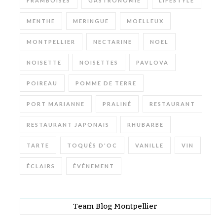
FRAMBOISES
GASTRONOMIE
LIFESTYLE
MENTHE
MERINGUE
MOELLEUX
MONTPELLIER
NECTARINE
NOEL
NOISETTE
NOISETTES
PAVLOVA
POIREAU
POMME DE TERRE
PORT MARIANNE
PRALINÉ
RESTAURANT
RESTAURANT JAPONAIS
RHUBARBE
TARTE
TOQUÉS D'OC
VANILLE
VIN
ÉCLAIRS
ÉVÉNEMENT
Team Blog Montpellier