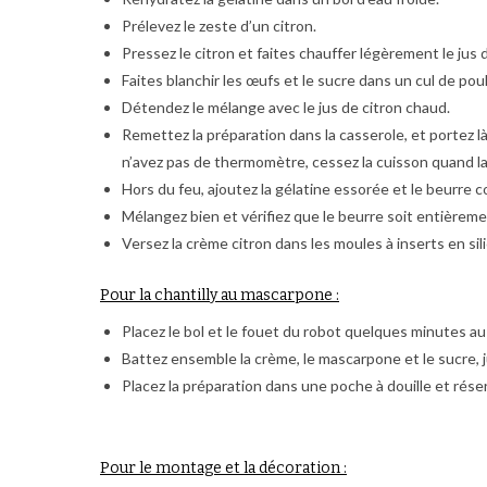
Prélevez le zeste d’un citron.
Pressez le citron et faites chauffer légèrement le jus
Faites blanchir les œufs et le sucre dans un cul de poul
Détendez le mélange avec le jus de citron chaud.
Remettez la préparation dans la casserole, et portez 
n’avez pas de thermomètre, cessez la cuisson quand l
Hors du feu, ajoutez la gélatine essorée et le beurre 
Mélangez bien et vérifiez que le beurre soit entièrem
Versez la crème citron dans les moules à inserts en si
Pour la chantilly au mascarpone :
Placez le bol et le fouet du robot quelques minutes au 
Battez ensemble la crème, le mascarpone et le sucre, 
Placez la préparation dans une poche à douille et rése
Pour le montage et la décoration :