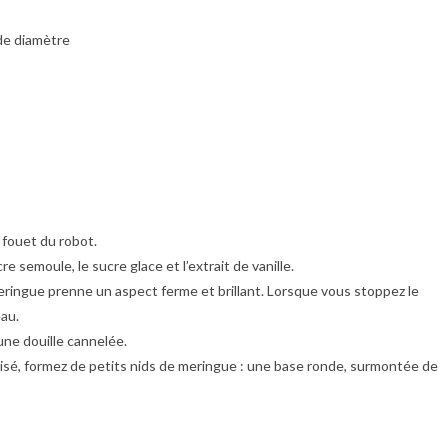
de diamètre
 fouet du robot.
 semoule, le sucre glace et l’extrait de vanille.
eringue prenne un aspect ferme et brillant. Lorsque vous stoppez le
eau.
une douille cannelée.
risé, formez de petits nids de meringue : une base ronde, surmontée de