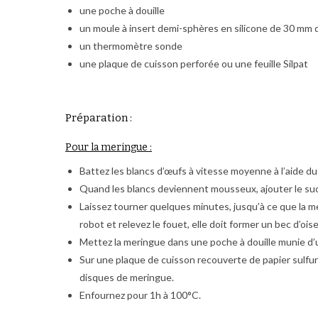
une poche à douille
un moule à insert demi-sphères en silicone de 30 mm 
un thermomètre sonde
une plaque de cuisson perforée ou une feuille Silpat
Préparation :
Pour la meringue :
Battez les blancs d’œufs à vitesse moyenne à l’aide du
Quand les blancs deviennent mousseux, ajouter le sucre
Laissez tourner quelques minutes, jusqu’à ce que la m
robot et relevez le fouet, elle doit former un bec d’ois
Mettez la meringue dans une poche à douille munie d’
Sur une plaque de cuisson recouverte de papier sulfu
disques de meringue.
Enfournez pour 1h à 100°C.