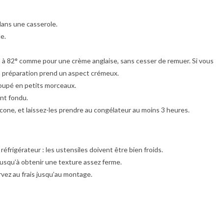
 dans une casserole.
e.
là à 82° comme pour une crème anglaise, sans cesser de remuer. Si vous
a préparation prend un aspect crémeux.
coupé en petits morceaux.
ent fondu.
licone, et laissez-les prendre au congélateur au moins 3 heures.
réfrigérateur : les ustensiles doivent être bien froids.
jusqu’à obtenir une texture assez ferme.
rvez au frais jusqu’au montage.