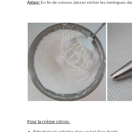
Astuce :
En fin de cuisson, laissez sécher les meringues da
Pour la crème citron :
Réhydratez la gélatine dans un bol d’eau froide.