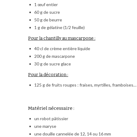
1 œuf entier
60 g de sucre
50 g de beurre
1 g de gélatine (1/2 feuille)
Pour la chantilly au mascarpone :
40 cl de crème entière liquide
200 g de mascarpone
30 g de sucre glace
Pour la décoration :
125 g de fruits rouges : fraises, myrtilles, framboises…
Matériel nécessaire :
un robot pâtissier
une maryse
une douille cannelée de 12, 14 ou 16 mm