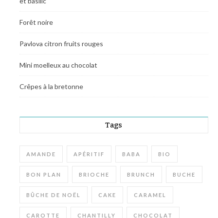
et basilic
Forêt noire
Pavlova citron fruits rouges
Mini moelleux au chocolat
Crêpes à la bretonne
Tags
AMANDE
APÉRITIF
BABA
BIO
BON PLAN
BRIOCHE
BRUNCH
BUCHE
BÛCHE DE NOËL
CAKE
CARAMEL
CAROTTE
CHANTILLY
CHOCOLAT