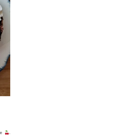
rie
.