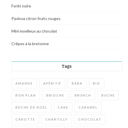
Forêt noire
Pavlova citron fruits rouges
Mini moelleux au chocolat
Crêpes à la bretonne
Tags
AMANDE
APÉRITIF
BABA
BIO
BON PLAN
BRIOCHE
BRUNCH
BUCHE
BÛCHE DE NOËL
CAKE
CARAMEL
CAROTTE
CHANTILLY
CHOCOLAT