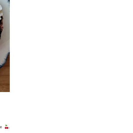
rie
.