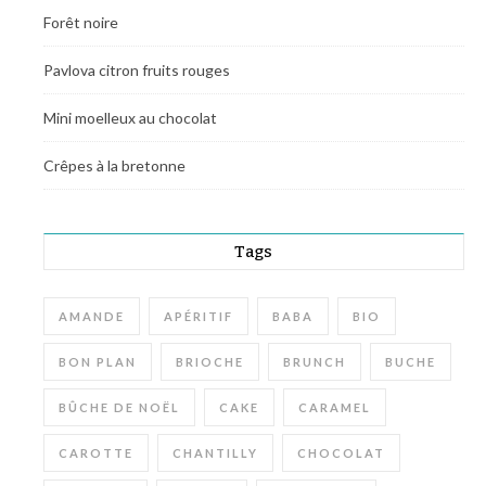
Forêt noire
Pavlova citron fruits rouges
Mini moelleux au chocolat
Crêpes à la bretonne
Tags
AMANDE
APÉRITIF
BABA
BIO
BON PLAN
BRIOCHE
BRUNCH
BUCHE
BÛCHE DE NOËL
CAKE
CARAMEL
CAROTTE
CHANTILLY
CHOCOLAT