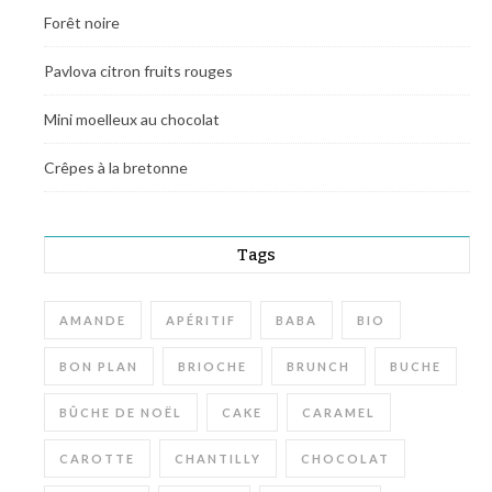
Forêt noire
Pavlova citron fruits rouges
Mini moelleux au chocolat
Crêpes à la bretonne
Tags
AMANDE
APÉRITIF
BABA
BIO
BON PLAN
BRIOCHE
BRUNCH
BUCHE
BÛCHE DE NOËL
CAKE
CARAMEL
CAROTTE
CHANTILLY
CHOCOLAT