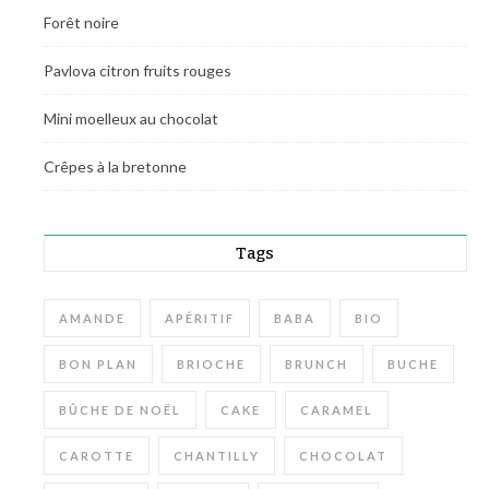
Forêt noire
Pavlova citron fruits rouges
Mini moelleux au chocolat
Crêpes à la bretonne
Tags
AMANDE
APÉRITIF
BABA
BIO
BON PLAN
BRIOCHE
BRUNCH
BUCHE
BÛCHE DE NOËL
CAKE
CARAMEL
CAROTTE
CHANTILLY
CHOCOLAT