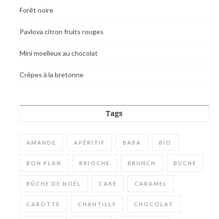
Forêt noire
Pavlova citron fruits rouges
Mini moelleux au chocolat
Crêpes à la bretonne
Tags
AMANDE
APÉRITIF
BABA
BIO
BON PLAN
BRIOCHE
BRUNCH
BUCHE
BÛCHE DE NOËL
CAKE
CARAMEL
CAROTTE
CHANTILLY
CHOCOLAT