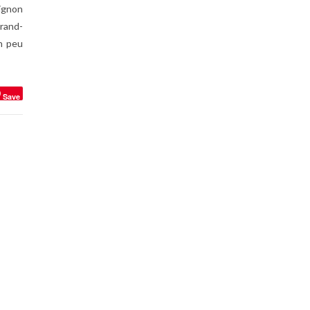
uignon
grand-
n peu
Save