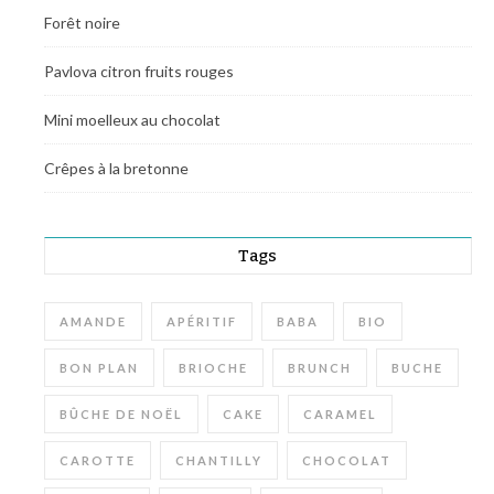
Forêt noire
Pavlova citron fruits rouges
Mini moelleux au chocolat
Crêpes à la bretonne
Tags
AMANDE
APÉRITIF
BABA
BIO
BON PLAN
BRIOCHE
BRUNCH
BUCHE
BÛCHE DE NOËL
CAKE
CARAMEL
CAROTTE
CHANTILLY
CHOCOLAT