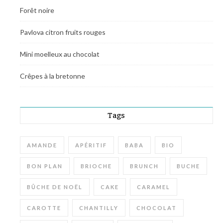
Forêt noire
Pavlova citron fruits rouges
Mini moelleux au chocolat
Crêpes à la bretonne
Tags
AMANDE
APÉRITIF
BABA
BIO
BON PLAN
BRIOCHE
BRUNCH
BUCHE
BÛCHE DE NOËL
CAKE
CARAMEL
CAROTTE
CHANTILLY
CHOCOLAT