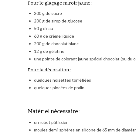
Pour le glaçage miroir jaune :
200 g de sucre
200 g de sirop de glucose
50 g d’eau
60 g de crème liquide
200 g de chocolat blanc
12 g de gélatine
une pointe de colorant jaune spécial chocolat (ou du c
Pour la décoration :
quelques noisettes torréfiées
quelques pincées de pralin
Matériel nécessaire :
un robot pâtissier
moules demi-sphères en silicone de 65 mm de diamèt