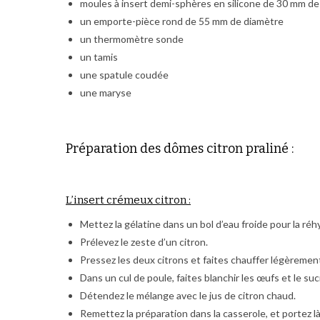
moules à insert demi-sphères en silicone de 30 mm de
un emporte-pièce rond de 55 mm de diamètre
un thermomètre sonde
un tamis
une spatule coudée
une maryse
Préparation des dômes citron praliné :
L’insert crémeux citron :
Mettez la gélatine dans un bol d’eau froide pour la réh
Prélevez le zeste d’un citron.
Pressez les deux citrons et faites chauffer légèrement
Dans un cul de poule, faites blanchir les œufs et le suc
Détendez le mélange avec le jus de citron chaud.
Remettez la préparation dans la casserole, et portez 