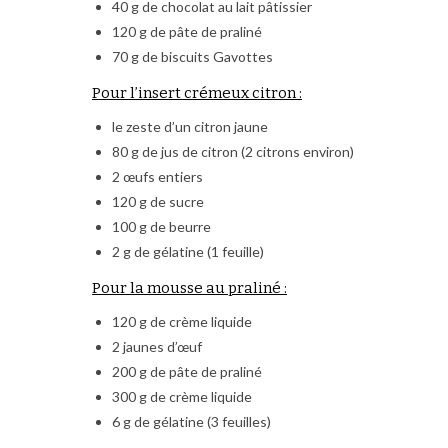
40 g de chocolat au lait pâtissier
120 g de pâte de praliné
70 g de biscuits Gavottes
Pour l’insert crémeux citron :
le zeste d’un citron jaune
80 g de jus de citron (2 citrons environ)
2 œufs entiers
120 g de sucre
100 g de beurre
2 g de gélatine (1 feuille)
Pour la mousse au praliné :
120 g de crème liquide
2 jaunes d’œuf
200 g de pâte de praliné
300 g de crème liquide
6 g de gélatine (3 feuilles)