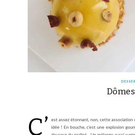
DESSER
Dômes 
C’
est assez étonnant, non, cette association c
idée ! En bouche, c’est une explosion gourm
douceur du praliné… Un mélange aussi surp