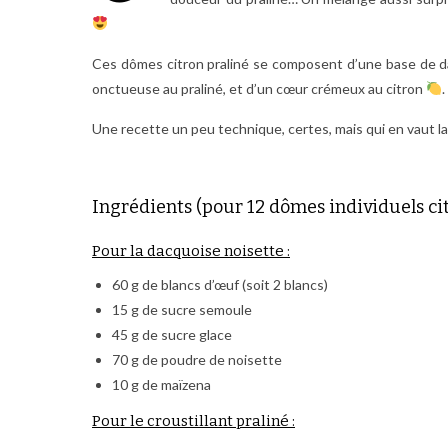
Ces dômes citron praliné se composent d’une base de da
onctueuse au praliné, et d’un cœur crémeux au citron
.
Une recette un peu technique, certes, mais qui en vaut la p
Ingrédients (pour 12 dômes individuels citr
Pour la dacquoise noisette :
60 g de blancs d’œuf (soit 2 blancs)
15 g de sucre semoule
45 g de sucre glace
70 g de poudre de noisette
10 g de maïzena
Pour le croustillant praliné :