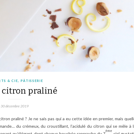
,
TS & CIE
PÂTISSERIE
citron praliné
30 décembre 2019
itron praliné ? Je ne sais pas qui a eu cette idée en premier, mais quell
ande… du crémeux, du croustillant, l’acidulé du citron qui se mêle à l
ème
renant qu’élégant, dont chaque bouchée rapproche du 7
ciel gustati